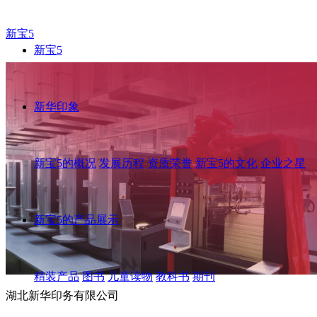
新宝5
新宝5
新华印象
新宝5的概况
发展历程
资质荣誉
新宝5的文化
企业之星
新宝5的产品展示
精装产品
图书
儿童读物
教科书
期刊
湖北新华印务有限公司