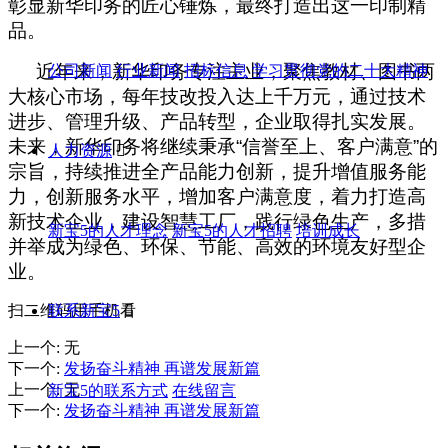
彰显新华印务的匠心锤炼，最终打造出这一印制精
品。
近年来，新华印务专注主业，聚焦教材、图书两
公司新闻
行业新闻
招标信息
学习贯彻党的二十大精神
大核心市场，每年技改投入达上千万元，通过技术
进步、管理升级、产品转型，企业取得扎实发展。
未来，新华印务将继续秉承“信誉至上、客户满意”的
人力资源

宗旨，持续推进全产品能力创新，提升增值服务能
力，创新服务水平，增加客户满意度，着力打造高
新技术企业，建设智慧工厂，践行绿色生产，多措
新宝5的人才理念
新宝5的人才招聘
培训成长
并举成为绿色、环保、节能、高效的环境友好型企
业。
扫二维码用手机看
联系新宝5

上一个
:
无
下一个
:
发扬奋斗精神 再谱发展新篇
上一个
:
无
新宝5的联系方式
在线留言
下一个
:
发扬奋斗精神 再谱发展新篇