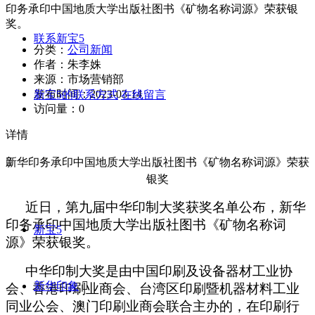
印务承印中国地质大学出版社图书《矿物名称词源》荣获银
奖。
联系新宝5
分类：
公司新闻
作者：
朱李姝
来源：
市场营销部
发布时间：
2023-03-14
新宝5的联系方式
在线留言
访问量：
0
详情
新华印务承印中国地质大学出版社图书《矿物名称词源》荣获

银奖
近日，第九届中华印制大奖获奖名单公布，新华
印务承印中国地质大学出版社图书《矿物名称词
新宝5
源》荣获银奖。
中华印制大奖是由中国印刷及设备器材工业协
新华印象

会、香港印刷业商会、台湾区印刷暨机器材料工业
同业公会、澳门印刷业商会联合主办的，在印刷行