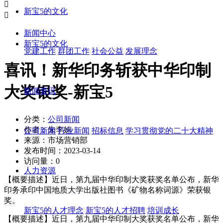

新宝5的文化

新闻中心
新宝5的文化
党建工作
群团工作
社会公益
发展理念
喜讯！新华印务斩获中华印制
大奖银奖-新宝5
新闻资讯
分类：
公司新闻
作者：
朱李姝
公司新闻
行业新闻
招标信息
学习贯彻党的二十大精神
来源：
市场营销部
发布时间：
2023-03-14
访问量：
0
人力资源
【概要描述】
近日，第九届中华印制大奖获奖名单公布，新华
印务承印中国地质大学出版社图书《矿物名称词源》荣获银
奖。
新宝5的人才理念
新宝5的人才招聘
培训成长
【概要描述】
近日，第九届中华印制大奖获奖名单公布，新华