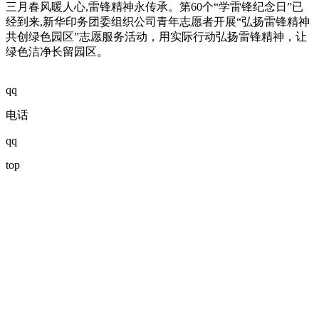
三月春风暖人心,雷锋精神永传承。第60个“学雷锋纪念日”已
经到来,新华印务团委组织公司青年志愿者开展“弘扬雷锋精神
共创绿色园区”志愿服务活动，用实际行动弘扬雷锋精神，让
绿色洁净长留园区。
qq
电话
qq
top
企业热线：
enterprise hotline:
地址：湖北省武汉市硚口区长风路31号
电话：
邮箱：
邮编：430035