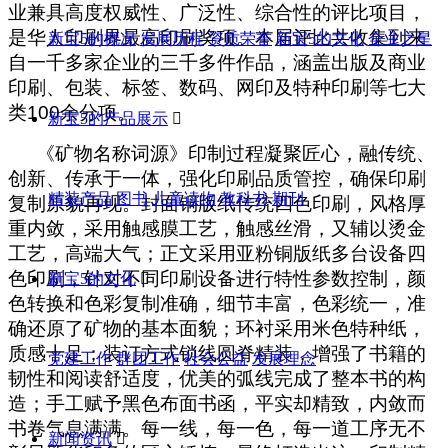
业兼具高度权威性、广泛性、综合性的评比项目，
是华人印刷界最高印刷奖项。本届评比共收集到来
新宝5的概况
发展历程
资质荣誉
新宝5的文化
企业之星
自一千多家企业的三千多件作品，涵盖出版及商业
印刷、包装、标签、数码、网印及特种印刷等七大
类100余分项。
新宝5的产品展示

《矿物名称词源》印制过程凝聚匠心，融传统、
创新、传承于一体，强化印刷品质管控，确保印刷
精装产品
图书
儿童读物
教科书
期刊
复制原貌再现。封面铜版纸传统四色印刷，风格厚
重内敛，采用触感膜工艺，触感丝滑，又辅以烫金
工艺，高端大气；正文采用亚粉铜版纸多台设备四
色印刷，针对不同印刷设备进行特性参数控制，颜
新宝5的文化

色转换和色彩复制准确，细节丰富，色彩统一，准
确还原了矿物的基本面貌；环衬采用米色特种纸，
质感十足；装订方式锁线圆脊精装，增强了书籍的
党建工作
群团工作
社会公益
发展理念
韧性和阅读舒适度，优美的弧线完成了整本书的构
造；手工赋予黑色布面书函，平实却精致，内敛而
书卷气息满满。每一线，每一色，每一道工序无不
新闻资讯
